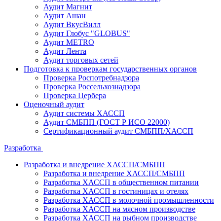
Аудит Магнит
Аудит Ашан
Аудит ВкусВилл
Аудит Глобус "GLOBUS"
Аудит METRO
Аудит Лента
Аудит торговых сетей
Подготовка к проверкам государственных органов
Проверка Роспотребнадзора
Проверка Россельхознадзора
Проверка Цербера
Оценочный аудит
Аудит системы ХАССП
Аудит СМБПП (ГОСТ Р ИСО 22000)
Сертификационный аудит СМБПП/ХАССП
Разработка
Разработка и внедрение ХАССП/СМБПП
Разработка и внедрение ХАССП/СМБПП
Разработка ХАССП в общественном питании
Разработка ХАССП в гостиницах и отелях
Разработка ХАССП в молочной промышленности
Разработка ХАССП на мясном производстве
Разработка ХАССП на рыбном производстве