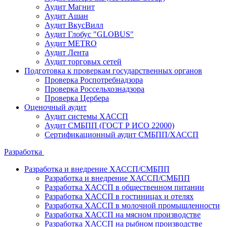
Аудит Магнит
Аудит Ашан
Аудит ВкусВилл
Аудит Глобус "GLOBUS"
Аудит METRO
Аудит Лента
Аудит торговых сетей
Подготовка к проверкам государственных органов
Проверка Роспотребнадзора
Проверка Россельхознадзора
Проверка Цербера
Оценочный аудит
Аудит системы ХАССП
Аудит СМБПП (ГОСТ Р ИСО 22000)
Сертификационный аудит СМБПП/ХАССП
Разработка
Разработка и внедрение ХАССП/СМБПП
Разработка и внедрение ХАССП/СМБПП
Разработка ХАССП в общественном питании
Разработка ХАССП в гостиницах и отелях
Разработка ХАССП в молочной промышленности
Разработка ХАССП на мясном производстве
Разработка ХАССП на рыбном производстве