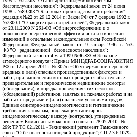
1999 г. №52-ФЗ "О санитарно-эпидемиологическом
благополучии населения"; Федеральный закон от 24 июня
1998 г. №89-ФЗ "Об отходах производства и потребления"
редакция №22 от 29.12.2014 г.; Закон РФ от 7 февраля 1992 г.
№2300-1 "О защите прав потребителей"; Федеральный закон
от 23.11.2009 N 261-ФЗ «Об энергосбережении и о
повышении энергетической эффективности и о внесении
изменений в отдельные законодательные акты Российской
Федерации»; Федеральный закон от 9 января 1996 г. №3-
Ф3 "О радиационной безопасности населения";
Федеральный закон от 4 мая 1999 №96-ФЗ «Об охране
атмосферного воздуха»; Приказ МИНЗДРАВСОЦРАЗВИТИЯ
РФ от 12 апреля 2011 г № 302/н «Об утверждении перечней
вредных и (или) опасных производственных факторов и
работ, при выполнении которых проводятся обязательные
предварительные и периодические медицинские осмотры
(обследования), и порядка проведения этих осмотров
(обследований) работников, занятых на тяжелых работах и на
работах с вредными и (или) опасными условиями труда»;
Единые санитарно-эпидемиологические и гигиенические
требования к товарам, подлежащим санитарно-
эпидемиологическому надзору (контролю), утвержденных
решением Комиссии таможенного союза от 28.05.2010г №
299; ТР ТС 021/2011 «Технический регламент Таможенного
союза "О безопасности пищевой продукции"; СП 2.3.6.1079-