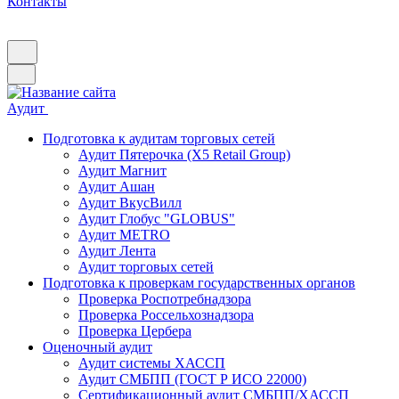
Контакты
Аудит
Подготовка к аудитам торговых сетей
Аудит Пятерочка (X5 Retail Group)
Аудит Магнит
Аудит Ашан
Аудит ВкусВилл
Аудит Глобус "GLOBUS"
Аудит METRO
Аудит Лента
Аудит торговых сетей
Подготовка к проверкам государственных органов
Проверка Роспотребнадзора
Проверка Россельхознадзора
Проверка Цербера
Оценочный аудит
Аудит системы ХАССП
Аудит СМБПП (ГОСТ Р ИСО 22000)
Сертификационный аудит СМБПП/ХАССП