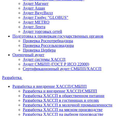
Аудит Магнит
Аудит Ашан
Аудит ВкусВилл
Аудит Глобус "GLOBUS"
Аудит METRO
Аудит Лента
Аудит торговых сетей
Подготовка к проверкам государственных органов
Проверка Роспотребнадзора
Проверка Россельхознадзора
Проверка Цербера
Оценочный аудит
Аудит системы ХАССП
Аудит СМБПП (ГОСТ Р ИСО 22000)
Сертификационный аудит СМБПП/ХАССП
Разработка
Разработка и внедрение ХАССП/СМБПП
Разработка и внедрение ХАССП/СМБПП
Разработка ХАССП в общественном питании
Разработка ХАССП в гостиницах и отелях
Разработка ХАССП в молочной промышленности
Разработка ХАССП на мясном производстве
Разработка ХАССП на рыбном производстве