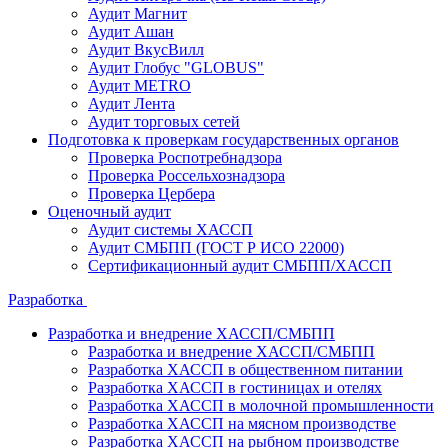
Аудит Магнит
Аудит Ашан
Аудит ВкусВилл
Аудит Глобус "GLOBUS"
Аудит METRO
Аудит Лента
Аудит торговых сетей
Подготовка к проверкам государственных органов
Проверка Роспотребнадзора
Проверка Россельхознадзора
Проверка Цербера
Оценочный аудит
Аудит системы ХАССП
Аудит СМБПП (ГОСТ Р ИСО 22000)
Сертификационный аудит СМБПП/ХАССП
Разработка
Разработка и внедрение ХАССП/СМБПП
Разработка и внедрение ХАССП/СМБПП
Разработка ХАССП в общественном питании
Разработка ХАССП в гостиницах и отелях
Разработка ХАССП в молочной промышленности
Разработка ХАССП на мясном производстве
Разработка ХАССП на рыбном производстве