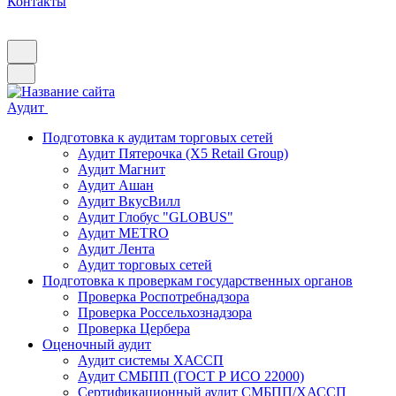
Контакты
Аудит
Подготовка к аудитам торговых сетей
Аудит Пятерочка (X5 Retail Group)
Аудит Магнит
Аудит Ашан
Аудит ВкусВилл
Аудит Глобус "GLOBUS"
Аудит METRO
Аудит Лента
Аудит торговых сетей
Подготовка к проверкам государственных органов
Проверка Роспотребнадзора
Проверка Россельхознадзора
Проверка Цербера
Оценочный аудит
Аудит системы ХАССП
Аудит СМБПП (ГОСТ Р ИСО 22000)
Сертификационный аудит СМБПП/ХАССП