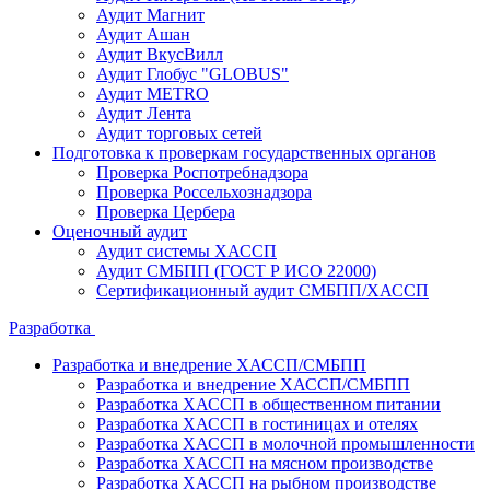
Аудит Магнит
Аудит Ашан
Аудит ВкусВилл
Аудит Глобус "GLOBUS"
Аудит METRO
Аудит Лента
Аудит торговых сетей
Подготовка к проверкам государственных органов
Проверка Роспотребнадзора
Проверка Россельхознадзора
Проверка Цербера
Оценочный аудит
Аудит системы ХАССП
Аудит СМБПП (ГОСТ Р ИСО 22000)
Сертификационный аудит СМБПП/ХАССП
Разработка
Разработка и внедрение ХАССП/СМБПП
Разработка и внедрение ХАССП/СМБПП
Разработка ХАССП в общественном питании
Разработка ХАССП в гостиницах и отелях
Разработка ХАССП в молочной промышленности
Разработка ХАССП на мясном производстве
Разработка ХАССП на рыбном производстве