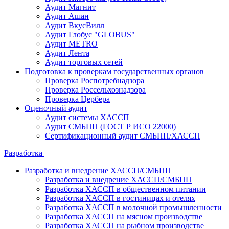
Аудит Магнит
Аудит Ашан
Аудит ВкусВилл
Аудит Глобус "GLOBUS"
Аудит METRO
Аудит Лента
Аудит торговых сетей
Подготовка к проверкам государственных органов
Проверка Роспотребнадзора
Проверка Россельхознадзора
Проверка Цербера
Оценочный аудит
Аудит системы ХАССП
Аудит СМБПП (ГОСТ Р ИСО 22000)
Сертификационный аудит СМБПП/ХАССП
Разработка
Разработка и внедрение ХАССП/СМБПП
Разработка и внедрение ХАССП/СМБПП
Разработка ХАССП в общественном питании
Разработка ХАССП в гостиницах и отелях
Разработка ХАССП в молочной промышленности
Разработка ХАССП на мясном производстве
Разработка ХАССП на рыбном производстве