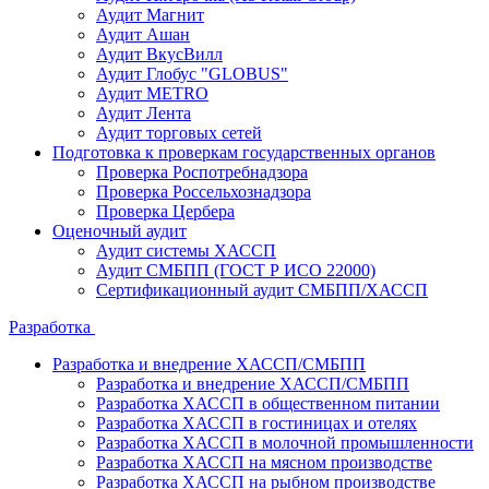
Аудит Магнит
Аудит Ашан
Аудит ВкусВилл
Аудит Глобус "GLOBUS"
Аудит METRO
Аудит Лента
Аудит торговых сетей
Подготовка к проверкам государственных органов
Проверка Роспотребнадзора
Проверка Россельхознадзора
Проверка Цербера
Оценочный аудит
Аудит системы ХАССП
Аудит СМБПП (ГОСТ Р ИСО 22000)
Сертификационный аудит СМБПП/ХАССП
Разработка
Разработка и внедрение ХАССП/СМБПП
Разработка и внедрение ХАССП/СМБПП
Разработка ХАССП в общественном питании
Разработка ХАССП в гостиницах и отелях
Разработка ХАССП в молочной промышленности
Разработка ХАССП на мясном производстве
Разработка ХАССП на рыбном производстве