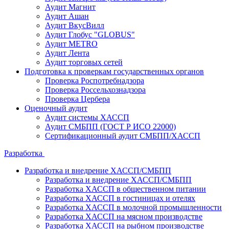
Аудит Магнит
Аудит Ашан
Аудит ВкусВилл
Аудит Глобус "GLOBUS"
Аудит METRO
Аудит Лента
Аудит торговых сетей
Подготовка к проверкам государственных органов
Проверка Роспотребнадзора
Проверка Россельхознадзора
Проверка Цербера
Оценочный аудит
Аудит системы ХАССП
Аудит СМБПП (ГОСТ Р ИСО 22000)
Сертификационный аудит СМБПП/ХАССП
Разработка
Разработка и внедрение ХАССП/СМБПП
Разработка и внедрение ХАССП/СМБПП
Разработка ХАССП в общественном питании
Разработка ХАССП в гостиницах и отелях
Разработка ХАССП в молочной промышленности
Разработка ХАССП на мясном производстве
Разработка ХАССП на рыбном производстве