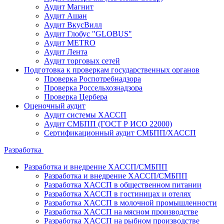
Аудит Магнит
Аудит Ашан
Аудит ВкусВилл
Аудит Глобус "GLOBUS"
Аудит METRO
Аудит Лента
Аудит торговых сетей
Подготовка к проверкам государственных органов
Проверка Роспотребнадзора
Проверка Россельхознадзора
Проверка Цербера
Оценочный аудит
Аудит системы ХАССП
Аудит СМБПП (ГОСТ Р ИСО 22000)
Сертификационный аудит СМБПП/ХАССП
Разработка
Разработка и внедрение ХАССП/СМБПП
Разработка и внедрение ХАССП/СМБПП
Разработка ХАССП в общественном питании
Разработка ХАССП в гостиницах и отелях
Разработка ХАССП в молочной промышленности
Разработка ХАССП на мясном производстве
Разработка ХАССП на рыбном производстве