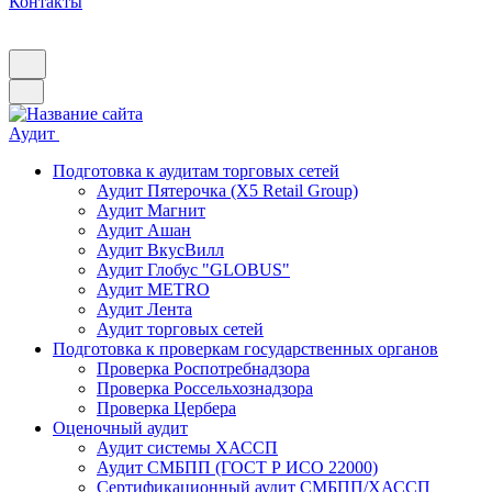
Контакты
Аудит
Подготовка к аудитам торговых сетей
Аудит Пятерочка (X5 Retail Group)
Аудит Магнит
Аудит Ашан
Аудит ВкусВилл
Аудит Глобус "GLOBUS"
Аудит METRO
Аудит Лента
Аудит торговых сетей
Подготовка к проверкам государственных органов
Проверка Роспотребнадзора
Проверка Россельхознадзора
Проверка Цербера
Оценочный аудит
Аудит системы ХАССП
Аудит СМБПП (ГОСТ Р ИСО 22000)
Сертификационный аудит СМБПП/ХАССП