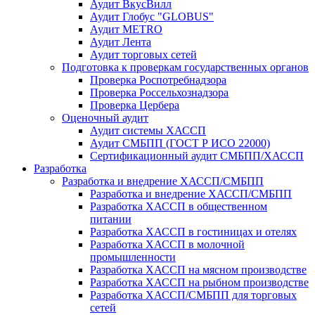
Аудит ВкусВилл
Аудит Глобус "GLOBUS"
Аудит METRO
Аудит Лента
Аудит торговых сетей
Подготовка к проверкам государственных органов
Проверка Роспотребнадзора
Проверка Россельхознадзора
Проверка Цербера
Оценочный аудит
Аудит системы ХАССП
Аудит СМБПП (ГОСТ Р ИСО 22000)
Сертификационный аудит СМБПП/ХАССП
Разработка
Разработка и внедрение ХАССП/СМБПП
Разработка и внедрение ХАССП/СМБПП
Разработка ХАССП в общественном
питании
Разработка ХАССП в гостиницах и отелях
Разработка ХАССП в молочной
промышленности
Разработка ХАССП на мясном производстве
Разработка ХАССП на рыбном производстве
Разработка ХАССП/СМБПП для торговых
сетей