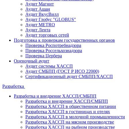
Аудит Магнит
Аудит Ашан
Аудит ВкусВилл
Аудит Глобус "GLOBUS"
Аудит METRO
Аудит Лента
Аудит торговых сетей
Подготовка к проверкам государственных органов
Проверка Роспотребнадзора
Проверка Россельхознадзора
Проверка Цербера
Оценочный аудит
Аудит системы ХАССП
Аудит СМБПП (ГОСТ Р ИСО 22000)
Сертификационный аудит СМБПП/ХАССП
Разработка
Разработка и внедрение ХАССП/СМБПП
Разработка и внедрение ХАССП/СМБПП
Разработка ХАССП в общественном питании
Разработка ХАССП в гостиницах и отелях
Разработка ХАССП в молочной промышленности
Разработка ХАССП на мясном производстве
Разработка ХАССП на рыбном производстве