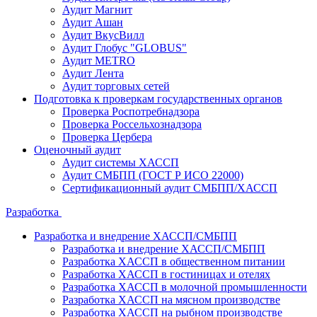
Аудит Магнит
Аудит Ашан
Аудит ВкусВилл
Аудит Глобус "GLOBUS"
Аудит METRO
Аудит Лента
Аудит торговых сетей
Подготовка к проверкам государственных органов
Проверка Роспотребнадзора
Проверка Россельхознадзора
Проверка Цербера
Оценочный аудит
Аудит системы ХАССП
Аудит СМБПП (ГОСТ Р ИСО 22000)
Сертификационный аудит СМБПП/ХАССП
Разработка
Разработка и внедрение ХАССП/СМБПП
Разработка и внедрение ХАССП/СМБПП
Разработка ХАССП в общественном питании
Разработка ХАССП в гостиницах и отелях
Разработка ХАССП в молочной промышленности
Разработка ХАССП на мясном производстве
Разработка ХАССП на рыбном производстве