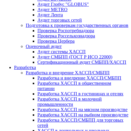
Аудит Глобус "GLOBUS"
Аудит METRO
Аудит Лента
Аудит торговых сетей
Подготовка к проверкам государственных органов
Проверка Роспотребнадзора
Проверка Россельхознадзора
Проверка Цербера
Оценочный аудит
Аудит системы ХАССП
Аудит СМБПП (ГОСТ Р ИСО 22000)
Сертификационный аудит СМБПП/ХАССП
Разработка
Разработка и внедрение ХАССП/СМБПП
Разработка и внедрение ХАССП/СМБПП
Разработка ХАССП в общественном
питании
Разработка ХАССП в гостиницах и отелях
Разработка ХАССП в молочной
промышленности
Разработка ХАССП на мясном производстве
Разработка ХАССП на рыбном производстве
Разработка ХАССП/СМБПП для торговых
сетей
ХАССП в дошкольных и школьных