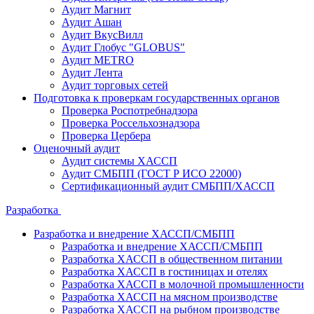
Аудит Магнит
Аудит Ашан
Аудит ВкусВилл
Аудит Глобус "GLOBUS"
Аудит METRO
Аудит Лента
Аудит торговых сетей
Подготовка к проверкам государственных органов
Проверка Роспотребнадзора
Проверка Россельхознадзора
Проверка Цербера
Оценочный аудит
Аудит системы ХАССП
Аудит СМБПП (ГОСТ Р ИСО 22000)
Сертификационный аудит СМБПП/ХАССП
Разработка
Разработка и внедрение ХАССП/СМБПП
Разработка и внедрение ХАССП/СМБПП
Разработка ХАССП в общественном питании
Разработка ХАССП в гостиницах и отелях
Разработка ХАССП в молочной промышленности
Разработка ХАССП на мясном производстве
Разработка ХАССП на рыбном производстве