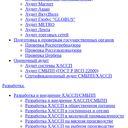
Аудит Магнит
Аудит Ашан
Аудит ВкусВилл
Аудит Глобус "GLOBUS"
Аудит METRO
Аудит Лента
Аудит торговых сетей
Подготовка к проверкам государственных органов
Проверка Роспотребнадзора
Проверка Россельхознадзора
Проверка Цербера
Оценочный аудит
Аудит системы ХАССП
Аудит СМБПП (ГОСТ Р ИСО 22000)
Сертификационный аудит СМБПП/ХАССП
Разработка
Разработка и внедрение ХАССП/СМБПП
Разработка и внедрение ХАССП/СМБПП
Разработка ХАССП в общественном питании
Разработка ХАССП в гостиницах и отелях
Разработка ХАССП в молочной промышленности
Разработка ХАССП на мясном производстве
Разработка ХАССП на рыбном производстве