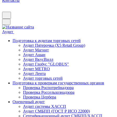
Контакты
Аудит
Подготовка к аудитам торговых сетей
Аудит Пятерочка (X5 Retail Group)
Аудит Магнит
Аудит Ашан
Аудит ВкусВилл
Аудит Глобус "GLOBUS"
Аудит METRO
Аудит Лента
Аудит торговых сетей
Подготовка к проверкам государственных органов
Проверка Роспотребнадзора
Проверка Россельхознадзора
Проверка Цербера
Оценочный аудит
Аудит системы ХАССП
Аудит СМБПП (ГОСТ Р ИСО 22000)
Сертификационный аудит СМБПП/ХАССП