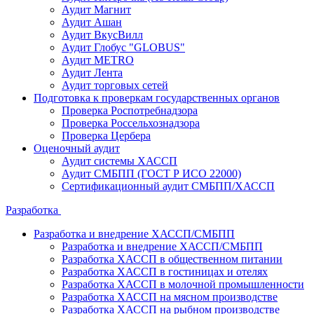
Аудит Магнит
Аудит Ашан
Аудит ВкусВилл
Аудит Глобус "GLOBUS"
Аудит METRO
Аудит Лента
Аудит торговых сетей
Подготовка к проверкам государственных органов
Проверка Роспотребнадзора
Проверка Россельхознадзора
Проверка Цербера
Оценочный аудит
Аудит системы ХАССП
Аудит СМБПП (ГОСТ Р ИСО 22000)
Сертификационный аудит СМБПП/ХАССП
Разработка
Разработка и внедрение ХАССП/СМБПП
Разработка и внедрение ХАССП/СМБПП
Разработка ХАССП в общественном питании
Разработка ХАССП в гостиницах и отелях
Разработка ХАССП в молочной промышленности
Разработка ХАССП на мясном производстве
Разработка ХАССП на рыбном производстве