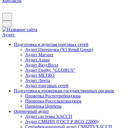
Контакты
Аудит
Подготовка к аудитам торговых сетей
Аудит Пятерочка (X5 Retail Group)
Аудит Магнит
Аудит Ашан
Аудит ВкусВилл
Аудит Глобус "GLOBUS"
Аудит METRO
Аудит Лента
Аудит торговых сетей
Подготовка к проверкам государственных органов
Проверка Роспотребнадзора
Проверка Россельхознадзора
Проверка Цербера
Оценочный аудит
Аудит системы ХАССП
Аудит СМБПП (ГОСТ Р ИСО 22000)
Сертификационный аудит СМБПП/ХАССП