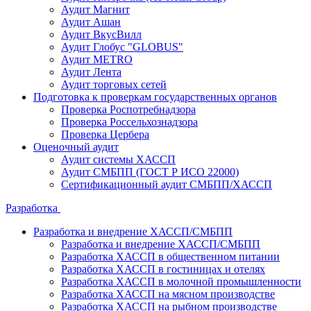
Аудит Магнит
Аудит Ашан
Аудит ВкусВилл
Аудит Глобус "GLOBUS"
Аудит METRO
Аудит Лента
Аудит торговых сетей
Подготовка к проверкам государственных органов
Проверка Роспотребнадзора
Проверка Россельхознадзора
Проверка Цербера
Оценочный аудит
Аудит системы ХАССП
Аудит СМБПП (ГОСТ Р ИСО 22000)
Сертификационный аудит СМБПП/ХАССП
Разработка
Разработка и внедрение ХАССП/СМБПП
Разработка и внедрение ХАССП/СМБПП
Разработка ХАССП в общественном питании
Разработка ХАССП в гостиницах и отелях
Разработка ХАССП в молочной промышленности
Разработка ХАССП на мясном производстве
Разработка ХАССП на рыбном производстве