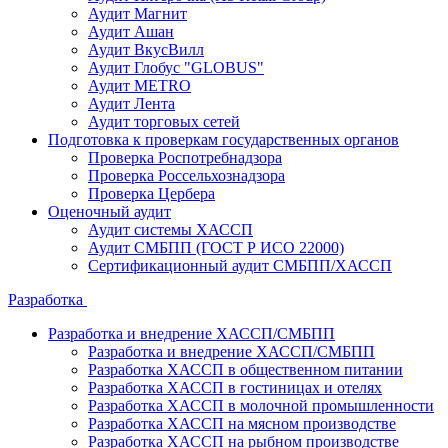
Аудит Магнит
Аудит Ашан
Аудит ВкусВилл
Аудит Глобус "GLOBUS"
Аудит METRO
Аудит Лента
Аудит торговых сетей
Подготовка к проверкам государственных органов
Проверка Роспотребнадзора
Проверка Россельхознадзора
Проверка Цербера
Оценочный аудит
Аудит системы ХАССП
Аудит СМБПП (ГОСТ Р ИСО 22000)
Сертификационный аудит СМБПП/ХАССП
Разработка
Разработка и внедрение ХАССП/СМБПП
Разработка и внедрение ХАССП/СМБПП
Разработка ХАССП в общественном питании
Разработка ХАССП в гостиницах и отелях
Разработка ХАССП в молочной промышленности
Разработка ХАССП на мясном производстве
Разработка ХАССП на рыбном производстве