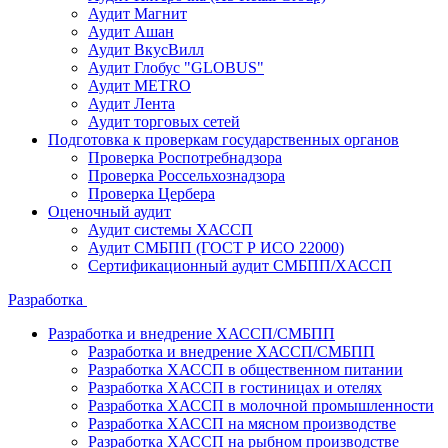
Аудит Магнит
Аудит Ашан
Аудит ВкусВилл
Аудит Глобус "GLOBUS"
Аудит METRO
Аудит Лента
Аудит торговых сетей
Подготовка к проверкам государственных органов
Проверка Роспотребнадзора
Проверка Россельхознадзора
Проверка Цербера
Оценочный аудит
Аудит системы ХАССП
Аудит СМБПП (ГОСТ Р ИСО 22000)
Сертификационный аудит СМБПП/ХАССП
Разработка
Разработка и внедрение ХАССП/СМБПП
Разработка и внедрение ХАССП/СМБПП
Разработка ХАССП в общественном питании
Разработка ХАССП в гостиницах и отелях
Разработка ХАССП в молочной промышленности
Разработка ХАССП на мясном производстве
Разработка ХАССП на рыбном производстве