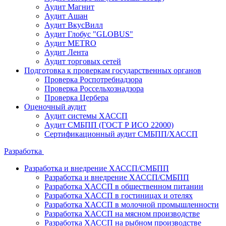
Аудит Магнит
Аудит Ашан
Аудит ВкусВилл
Аудит Глобус "GLOBUS"
Аудит METRO
Аудит Лента
Аудит торговых сетей
Подготовка к проверкам государственных органов
Проверка Роспотребнадзора
Проверка Россельхознадзора
Проверка Цербера
Оценочный аудит
Аудит системы ХАССП
Аудит СМБПП (ГОСТ Р ИСО 22000)
Сертификационный аудит СМБПП/ХАССП
Разработка
Разработка и внедрение ХАССП/СМБПП
Разработка и внедрение ХАССП/СМБПП
Разработка ХАССП в общественном питании
Разработка ХАССП в гостиницах и отелях
Разработка ХАССП в молочной промышленности
Разработка ХАССП на мясном производстве
Разработка ХАССП на рыбном производстве