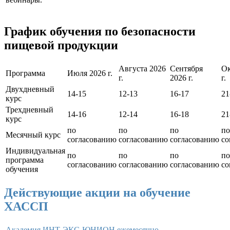
График обучения по безопасности
пищевой продукции
Августа 2026
Сентября
Ок
Программа
Июля 2026 г.
г.
2026 г.
г.
Двухдневный
14-15
12-13
16-17
21
курс
Трехдневный
14-16
12-14
16-18
21
курс
по
по
по
по
Месячный курс
согласованию
согласованию
согласованию
со
Индивидуальная
по
по
по
по
программа
согласованию
согласованию
согласованию
со
обучения
Действующие акции на обучение
ХАССП
Академия ИНТ-ЭКС-ЮНИОН ежемесячно