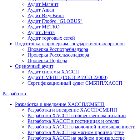
Аудит Магнит
Аудит Ашан
Аудит ВкусВилл
Аудит Глобус "GLOBUS"
Аудит METRO
Аудит Лента
Аудит торговых сетей
Подготовка к проверкам государственных органов
Проверка Роспотребнадзора
Проверка Россельхознадзора
Проверка Цербера
Оценочный аудит
Аудит системы ХАССП
Аудит СМБПП (ГОСТ Р ИСО 22000)
Сертификационный аудит СМБПП/ХАССП
Разработка
Разработка и внедрение ХАССП/СМБПП
Разработка и внедрение ХАССП/СМБПП
Разработка ХАССП в общественном питании
Разработка ХАССП в гостиницах и отелях
Разработка ХАССП в молочной промышленности
Разработка ХАССП на мясном производстве
Разработка ХАССП на рыбном производстве