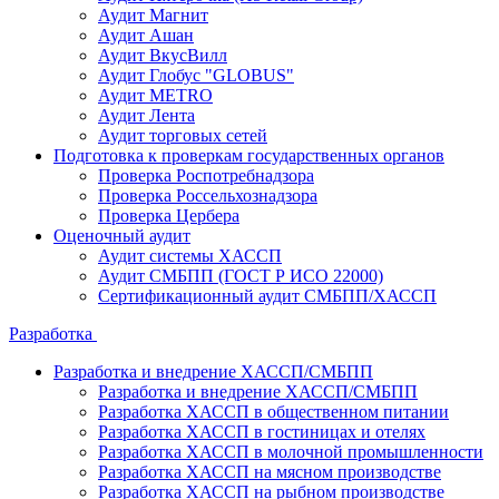
Аудит Магнит
Аудит Ашан
Аудит ВкусВилл
Аудит Глобус "GLOBUS"
Аудит METRO
Аудит Лента
Аудит торговых сетей
Подготовка к проверкам государственных органов
Проверка Роспотребнадзора
Проверка Россельхознадзора
Проверка Цербера
Оценочный аудит
Аудит системы ХАССП
Аудит СМБПП (ГОСТ Р ИСО 22000)
Сертификационный аудит СМБПП/ХАССП
Разработка
Разработка и внедрение ХАССП/СМБПП
Разработка и внедрение ХАССП/СМБПП
Разработка ХАССП в общественном питании
Разработка ХАССП в гостиницах и отелях
Разработка ХАССП в молочной промышленности
Разработка ХАССП на мясном производстве
Разработка ХАССП на рыбном производстве