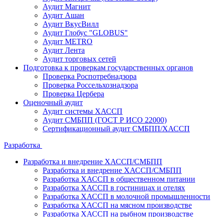
Аудит Магнит
Аудит Ашан
Аудит ВкусВилл
Аудит Глобус "GLOBUS"
Аудит METRO
Аудит Лента
Аудит торговых сетей
Подготовка к проверкам государственных органов
Проверка Роспотребнадзора
Проверка Россельхознадзора
Проверка Цербера
Оценочный аудит
Аудит системы ХАССП
Аудит СМБПП (ГОСТ Р ИСО 22000)
Сертификационный аудит СМБПП/ХАССП
Разработка
Разработка и внедрение ХАССП/СМБПП
Разработка и внедрение ХАССП/СМБПП
Разработка ХАССП в общественном питании
Разработка ХАССП в гостиницах и отелях
Разработка ХАССП в молочной промышленности
Разработка ХАССП на мясном производстве
Разработка ХАССП на рыбном производстве