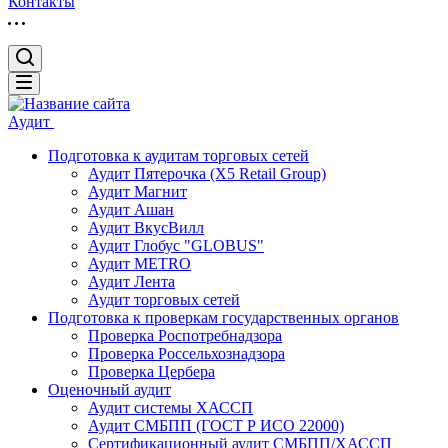
Контакты
Аудит
Подготовка к аудитам торговых сетей
Аудит Пятерочка (X5 Retail Group)
Аудит Магнит
Аудит Ашан
Аудит ВкусВилл
Аудит Глобус "GLOBUS"
Аудит METRO
Аудит Лента
Аудит торговых сетей
Подготовка к проверкам государственных органов
Проверка Роспотребнадзора
Проверка Россельхознадзора
Проверка Цербера
Оценочный аудит
Аудит системы ХАССП
Аудит СМБПП (ГОСТ Р ИСО 22000)
Сертификационный аудит СМБПП/ХАССП