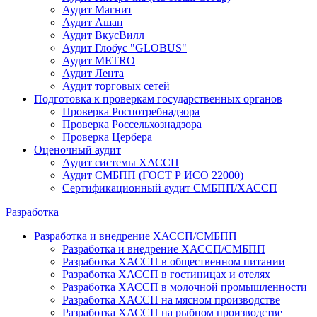
Аудит Магнит
Аудит Ашан
Аудит ВкусВилл
Аудит Глобус "GLOBUS"
Аудит METRO
Аудит Лента
Аудит торговых сетей
Подготовка к проверкам государственных органов
Проверка Роспотребнадзора
Проверка Россельхознадзора
Проверка Цербера
Оценочный аудит
Аудит системы ХАССП
Аудит СМБПП (ГОСТ Р ИСО 22000)
Сертификационный аудит СМБПП/ХАССП
Разработка
Разработка и внедрение ХАССП/СМБПП
Разработка и внедрение ХАССП/СМБПП
Разработка ХАССП в общественном питании
Разработка ХАССП в гостиницах и отелях
Разработка ХАССП в молочной промышленности
Разработка ХАССП на мясном производстве
Разработка ХАССП на рыбном производстве