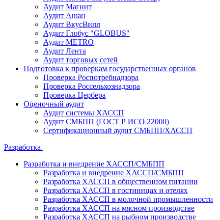
Аудит Магнит
Аудит Ашан
Аудит ВкусВилл
Аудит Глобус "GLOBUS"
Аудит METRO
Аудит Лента
Аудит торговых сетей
Подготовка к проверкам государственных органов
Проверка Роспотребнадзора
Проверка Россельхознадзора
Проверка Цербера
Оценочный аудит
Аудит системы ХАССП
Аудит СМБПП (ГОСТ Р ИСО 22000)
Сертификационный аудит СМБПП/ХАССП
Разработка
Разработка и внедрение ХАССП/СМБПП
Разработка и внедрение ХАССП/СМБПП
Разработка ХАССП в общественном питании
Разработка ХАССП в гостиницах и отелях
Разработка ХАССП в молочной промышленности
Разработка ХАССП на мясном производстве
Разработка ХАССП на рыбном производстве