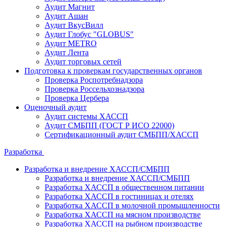
Аудит Магнит
Аудит Ашан
Аудит ВкусВилл
Аудит Глобус "GLOBUS"
Аудит METRO
Аудит Лента
Аудит торговых сетей
Подготовка к проверкам государственных органов
Проверка Роспотребнадзора
Проверка Россельхознадзора
Проверка Цербера
Оценочный аудит
Аудит системы ХАССП
Аудит СМБПП (ГОСТ Р ИСО 22000)
Сертификационный аудит СМБПП/ХАССП
Разработка
Разработка и внедрение ХАССП/СМБПП
Разработка и внедрение ХАССП/СМБПП
Разработка ХАССП в общественном питании
Разработка ХАССП в гостиницах и отелях
Разработка ХАССП в молочной промышленности
Разработка ХАССП на мясном производстве
Разработка ХАССП на рыбном производстве