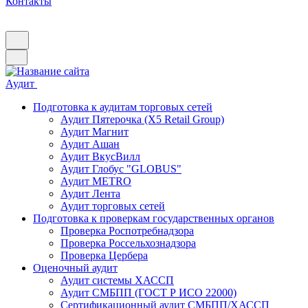
Контакты
Аудит
Подготовка к аудитам торговых сетей
Аудит Пятерочка (X5 Retail Group)
Аудит Магнит
Аудит Ашан
Аудит ВкусВилл
Аудит Глобус "GLOBUS"
Аудит METRO
Аудит Лента
Аудит торговых сетей
Подготовка к проверкам государственных органов
Проверка Роспотребнадзора
Проверка Россельхознадзора
Проверка Цербера
Оценочный аудит
Аудит системы ХАССП
Аудит СМБПП (ГОСТ Р ИСО 22000)
Сертификационный аудит СМБПП/ХАССП