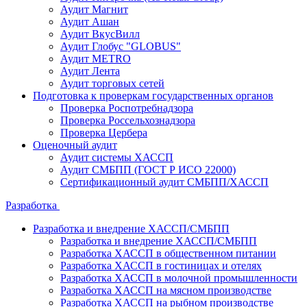
Аудит Магнит
Аудит Ашан
Аудит ВкусВилл
Аудит Глобус "GLOBUS"
Аудит METRO
Аудит Лента
Аудит торговых сетей
Подготовка к проверкам государственных органов
Проверка Роспотребнадзора
Проверка Россельхознадзора
Проверка Цербера
Оценочный аудит
Аудит системы ХАССП
Аудит СМБПП (ГОСТ Р ИСО 22000)
Сертификационный аудит СМБПП/ХАССП
Разработка
Разработка и внедрение ХАССП/СМБПП
Разработка и внедрение ХАССП/СМБПП
Разработка ХАССП в общественном питании
Разработка ХАССП в гостиницах и отелях
Разработка ХАССП в молочной промышленности
Разработка ХАССП на мясном производстве
Разработка ХАССП на рыбном производстве