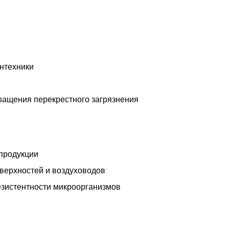
антехники
ращения перекрестного загрязнения
продукции
оверхностей и воздуховодов
зистентности микроорганизмов