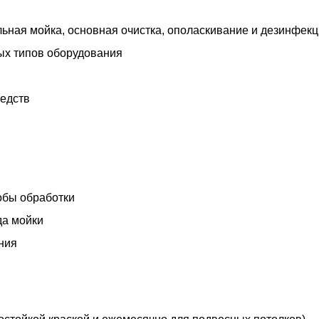
льная мойка, основная очистка, ополаскивание и дезинфек
ых типов оборудования
едств
обы обработки
да мойки
ния