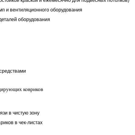
гостойкой краской и ежемесячно для подвесных потолков)
амп и вентиляционного оборудования
деталей оборудования
средствами
ицирующих ковриков
зи в чистую зону
риков в чек-листах