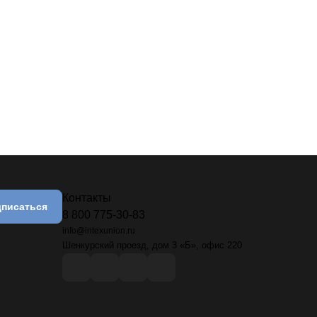
Контакты
писаться
8 800 775-30-83
info@intexunion.ru
Шенкурский проезд, дом 3 «Б», офис 220