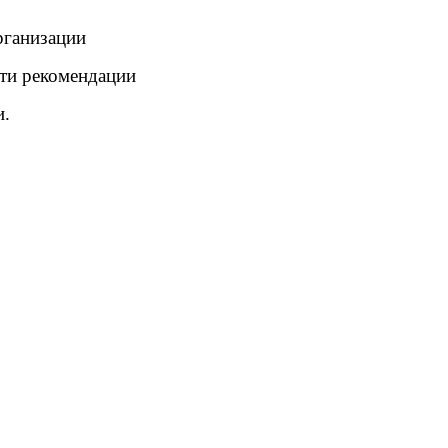
рганизации
ти рекомендации
и.