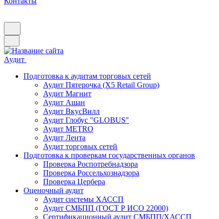
Контакты
Аудит
Подготовка к аудитам торговых сетей
Аудит Пятерочка (X5 Retail Group)
Аудит Магнит
Аудит Ашан
Аудит ВкусВилл
Аудит Глобус "GLOBUS"
Аудит METRO
Аудит Лента
Аудит торговых сетей
Подготовка к проверкам государственных органов
Проверка Роспотребнадзора
Проверка Россельхознадзора
Проверка Цербера
Оценочный аудит
Аудит системы ХАССП
Аудит СМБПП (ГОСТ Р ИСО 22000)
Сертификационный аудит СМБПП/ХАССП