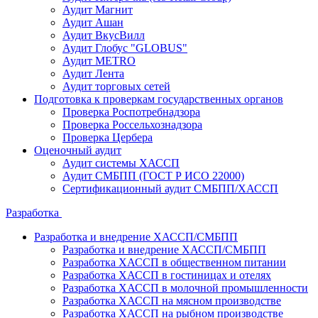
Аудит Магнит
Аудит Ашан
Аудит ВкусВилл
Аудит Глобус "GLOBUS"
Аудит METRO
Аудит Лента
Аудит торговых сетей
Подготовка к проверкам государственных органов
Проверка Роспотребнадзора
Проверка Россельхознадзора
Проверка Цербера
Оценочный аудит
Аудит системы ХАССП
Аудит СМБПП (ГОСТ Р ИСО 22000)
Сертификационный аудит СМБПП/ХАССП
Разработка
Разработка и внедрение ХАССП/СМБПП
Разработка и внедрение ХАССП/СМБПП
Разработка ХАССП в общественном питании
Разработка ХАССП в гостиницах и отелях
Разработка ХАССП в молочной промышленности
Разработка ХАССП на мясном производстве
Разработка ХАССП на рыбном производстве