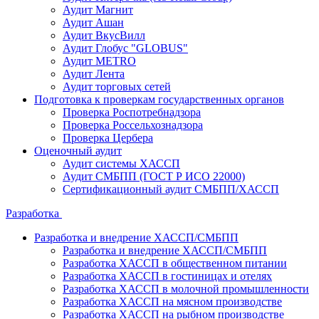
Аудит Магнит
Аудит Ашан
Аудит ВкусВилл
Аудит Глобус "GLOBUS"
Аудит METRO
Аудит Лента
Аудит торговых сетей
Подготовка к проверкам государственных органов
Проверка Роспотребнадзора
Проверка Россельхознадзора
Проверка Цербера
Оценочный аудит
Аудит системы ХАССП
Аудит СМБПП (ГОСТ Р ИСО 22000)
Сертификационный аудит СМБПП/ХАССП
Разработка
Разработка и внедрение ХАССП/СМБПП
Разработка и внедрение ХАССП/СМБПП
Разработка ХАССП в общественном питании
Разработка ХАССП в гостиницах и отелях
Разработка ХАССП в молочной промышленности
Разработка ХАССП на мясном производстве
Разработка ХАССП на рыбном производстве