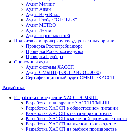
Аудит Магнит
Аудит Ашан
Аудит ВкусВилл
Аудит Глобус "GLOBUS"
Аудит METRO
Аудит Лента
Аудит торговых сетей
Подготовка к проверкам государственных органов
Проверка Роспотребнадзора
Проверка Россельхознадзора
Проверка Цербера
Оценочный аудит
Аудит системы ХАССП
Аудит СМБПП (ГОСТ Р ИСО 22000)
Сертификационный аудит СМБПП/ХАССП
Разработка
Разработка и внедрение ХАССП/СМБПП
Разработка и внедрение ХАССП/СМБПП
Разработка ХАССП в общественном питании
Разработка ХАССП в гостиницах и отелях
Разработка ХАССП в молочной промышленности
Разработка ХАССП на мясном производстве
Разработка ХАССП на рыбном производстве